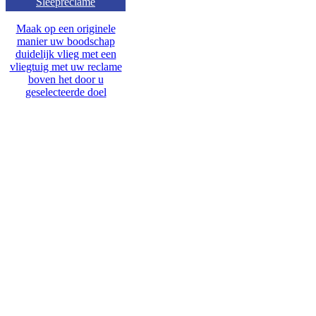
Sleepreclame
Maak op een originele
manier uw boodschap
duidelijk vlieg met een
vliegtuig met uw reclame
boven het door u
geselecteerde doel