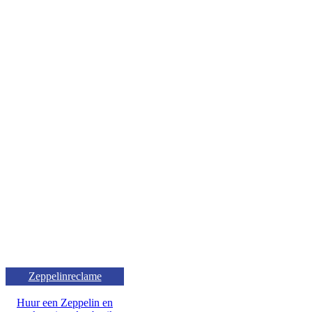
Zeppelinreclame
Huur een Zeppelin en